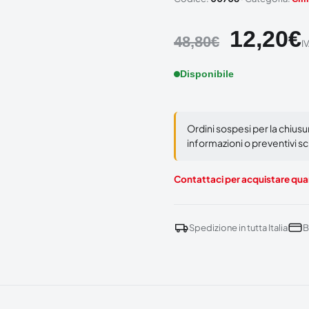
12,20
€
48,80
€
I
Disponibile
Ordini sospesi per la chius
informazioni o preventivi scr
Contattaci per acquistare quan
Spedizione in tutta Italia
B