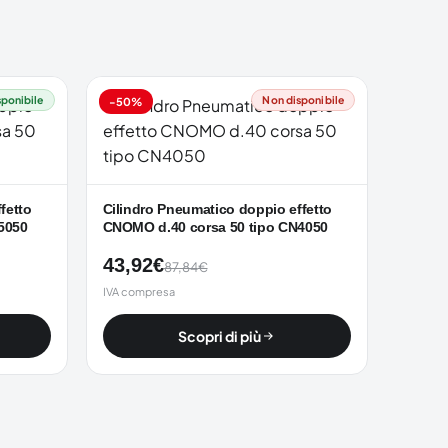
sponibile
Non disponibile
-50%
fetto
Cilindro Pneumatico doppio effetto
5050
CNOMO d.40 corsa 50 tipo CN4050
43,92
€
87,84
€
IVA compresa
Scopri di più