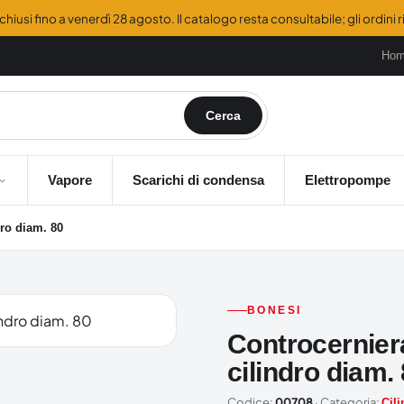
hiusi fino a venerdì 28 agosto. Il catalogo resta consultabile; gli ordini
Ho
Cerca
Vapore
Scarichi di condensa
Elettropompe
ro diam. 80
BONESI
Controcernie
cilindro diam.
Codice:
00708
· Categoria:
Cili