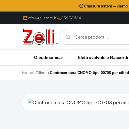
Chiusura estiva
— siamo c
info@zelistore.it
059 361164
Oleodinamica
Elettrovalvole e Raccordi
Home
›
Cilindri
›
Controcerniera CNOMO tipo 00708 per cilind