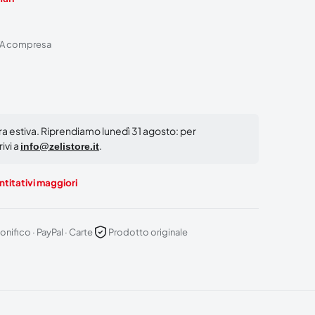
VA compresa
ura estiva. Riprendiamo lunedì 31 agosto: per
ivi a
.
info@zelistore.it
titativi maggiori
onifico · PayPal · Carte
Prodotto originale