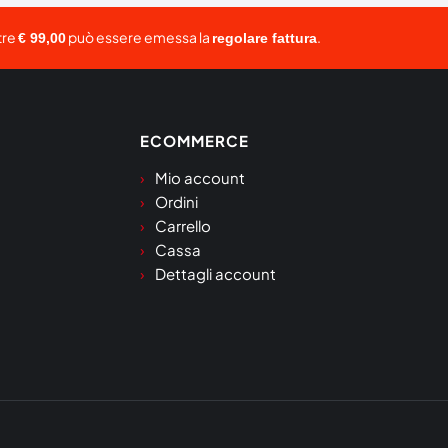
tre
può essere emessa la
.
€ 99,00
regolare fattura
ECOMMERCE
Mio account
Ordini
Carrello
Cassa
Dettagli account