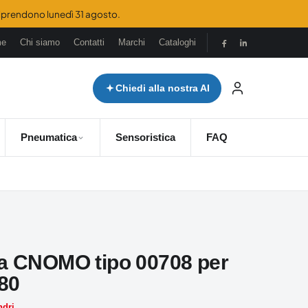
 riprendono lunedì 31 agosto.
me
Chi siamo
Contatti
Marchi
Cataloghi
Chiedi alla nostra AI
Pneumatica
Sensoristica
FAQ
ra CNOMO tipo 00708 per
 80
ndri