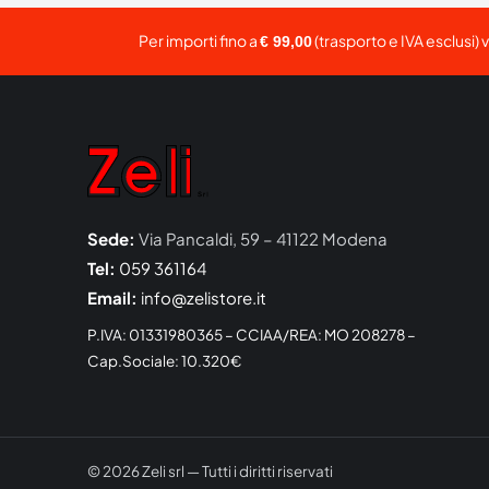
Per importi fino a
(trasporto e IVA esclusi) 
€ 99,00
Sede:
Via Pancaldi, 59 – 41122 Modena
Tel:
059 361164
Email:
info@zelistore.it
P.IVA: 01331980365 – CCIAA/REA: MO 208278 –
Cap.Sociale: 10.320€
© 2026 Zeli srl — Tutti i diritti riservati