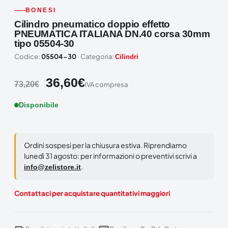
BONESI
Cilindro pneumatico doppio effetto
PNEUMATICA ITALIANA DN.40 corsa 30mm
tipo 05504-30
Codice:
05504-30
· Categoria:
Cilindri
36,60
€
73,20
€
IVA compresa
Disponibile
Ordini sospesi per la chiusura estiva. Riprendiamo
lunedì 31 agosto: per informazioni o preventivi scrivi a
.
info@zelistore.it
Contattaci per acquistare quantitativi maggiori