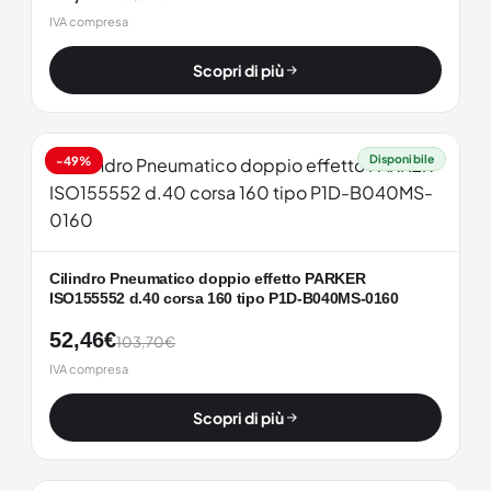
IVA compresa
Scopri di più
Disponibile
-49%
Cilindro Pneumatico doppio effetto PARKER
ISO155552 d.40 corsa 160 tipo P1D-B040MS-0160
52,46
€
103,70
€
IVA compresa
Scopri di più