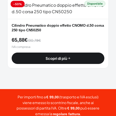
Disponibile
-50%
Cilindro Pneumatico doppio effetto CNOMO d.50 corsa
250 tipo CN50250
65,88
€
130,78
€
IVA compresa
Scopri di più
Per importi fino a
(trasporto e IVA esclusi)
€ 99,00
viene emesso lo scontrino fiscale, anche ai
possessori di partita IVA. Oltre
può essere
€ 99,00
emessa la
.
regolare fattura