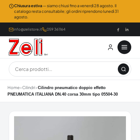
Chiusura estiva
— siamo chiusi fino a venerdì 28 agosto. Il
catalogo resta consultabile; gli ordini riprendono lunedì 31
agosto.
info@zelistore.it
059 361164
Home
›
Cilindri
›
Cilindro pneumatico doppio effetto
PNEUMATICA ITALIANA DN.40 corsa 30mm tipo 05504-30