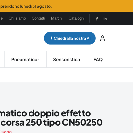
 riprendono lunedì 31 agosto.
me
Chi siamo
Contatti
Marchi
Cataloghi
Chiedi alla nostra AI
Pneumatica
Sensoristica
FAQ
matico doppio effetto
corsa 250 tipo CN50250
Cilindri