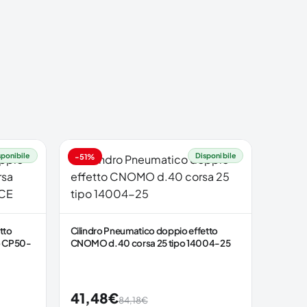
sponibile
Disponibile
-51%
tto
Cilindro Pneumatico doppio effetto
o CP50-
CNOMO d.40 corsa 25 tipo 14004-25
41,48
€
84,18
€