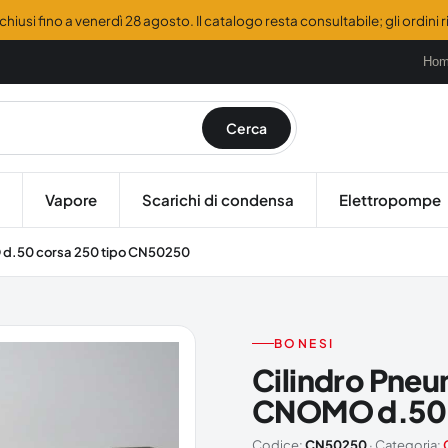
hiusi fino a venerdì 28 agosto. Il catalogo resta consultabile; gli ordini
Ho
Cerca
Vapore
Scarichi di condensa
Elettropompe
 d.50 corsa 250 tipo CN50250
BONESI
Cilindro Pneu
CNOMO d.50 
Codice:
CN50250
· Categoria: