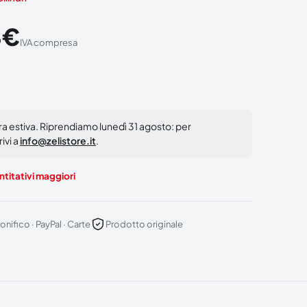
8
€
IVA compresa
ura estiva. Riprendiamo lunedì 31 agosto: per
ivi a
info@zelistore.it
.
titativi maggiori
onifico · PayPal · Carte
Prodotto originale