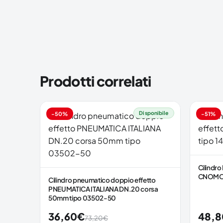
Prodotti correlati
Disponibile
-50%
-51%
Cilindr
CNOMO d
Cilindro pneumatico doppio effetto
PNEUMATICA ITALIANA DN.20 corsa
50mm tipo 03502-50
36,60
€
48,8
73,20
€