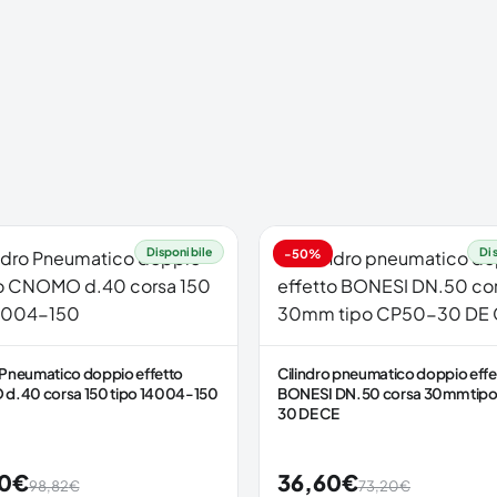
Disponibile
Di
-50%
o Pneumatico doppio effetto
Cilindro pneumatico doppio effe
.40 corsa 150 tipo 14004-150
BONESI DN.50 corsa 30mm tip
30 DE CE
0
€
36,60
€
98,82
€
73,20
€