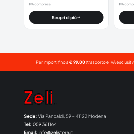
IVA compresa
IVA comp
Scopri di più
Per importi fino a
€ 99,00
(trasporto e IVA esclusi) 
Sede:
Via Pancaldi, 59 – 41122 Modena
Tel:
059 361164
Email:
info@zelistore.it