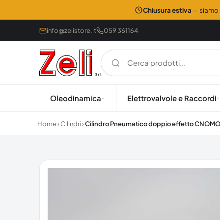
Chiusura estiva
— siamo c
info@zelistore.it
059 361164
Oleodinamica
Elettrovalvole e Raccordi
Home
›
Cilindri
›
Cilindro Pneumatico doppio effetto CNOMO