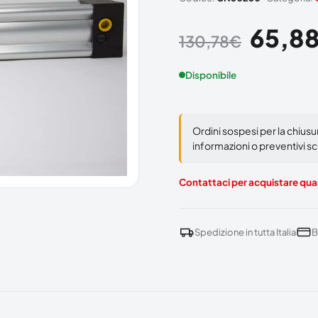
65,8
130,78
€
Disponibile
Ordini sospesi per la chius
informazioni o preventivi scr
Contattaci per acquistare quan
Spedizione in tutta Italia
B