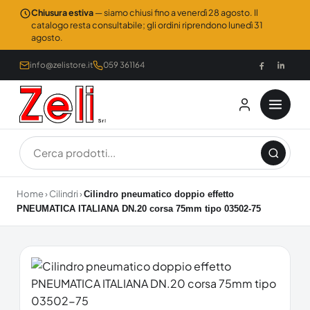
Chiusura estiva
— siamo chiusi fino a venerdì 28 agosto. Il
catalogo resta consultabile; gli ordini riprendono lunedì 31
agosto.
info@zelistore.it
059 361164
Home
›
Cilindri
›
Cilindro pneumatico doppio effetto
PNEUMATICA ITALIANA DN.20 corsa 75mm tipo 03502-75