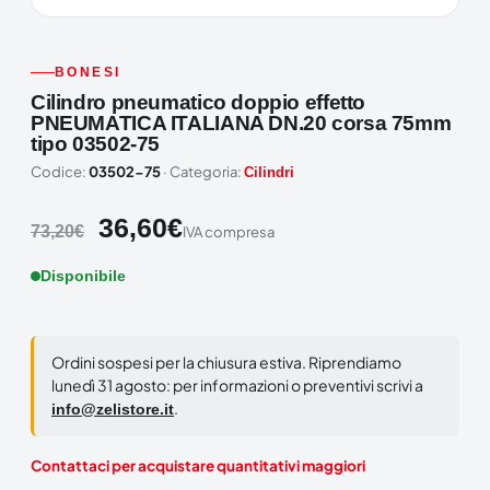
BONESI
Cilindro pneumatico doppio effetto
PNEUMATICA ITALIANA DN.20 corsa 75mm
tipo 03502-75
Codice:
03502-75
· Categoria:
Cilindri
36,60
€
73,20
€
IVA compresa
Disponibile
Ordini sospesi per la chiusura estiva. Riprendiamo
lunedì 31 agosto: per informazioni o preventivi scrivi a
.
info@zelistore.it
Contattaci per acquistare quantitativi maggiori