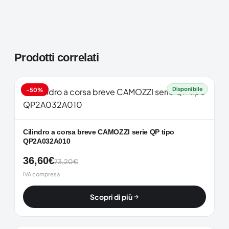
Prodotti correlati
Disponibile
-50%
Cilindro a corsa breve CAMOZZI serie QP tipo
QP2A032A010
36,60
€
73,20
€
IVA compresa
Scopri di più