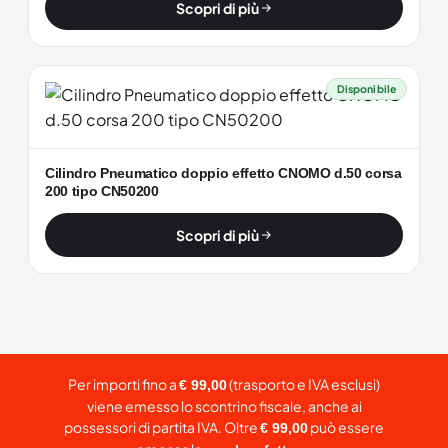
Scopri di più
Disponibile
Cilindro Pneumatico doppio effetto CNOMO d.50 corsa
200 tipo CN50200
Scopri di più
Per importi fino a
(trasporto e IVA esclusi)
€ 99,00
viene emesso lo scontrino fiscale, anche ai
possessori di partita IVA. Oltre
può essere
€ 99,00