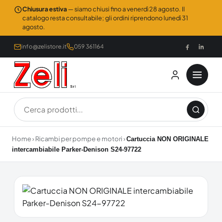
Chiusura estiva
— siamo chiusi fino a venerdì 28 agosto. Il
catalogo resta consultabile; gli ordini riprendono lunedì 31
agosto.
info@zelistore.it
059 361164
Home
›
Ricambi per pompe e motori
›
Cartuccia NON ORIGINALE
intercambiabile Parker-Denison S24-97722