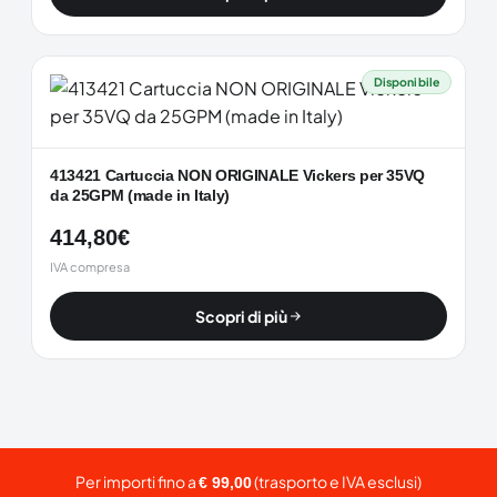
Disponibile
413421 Cartuccia NON ORIGINALE Vickers per 35VQ
da 25GPM (made in Italy)
414,80
€
IVA compresa
Scopri di più
Per importi fino a
(trasporto e IVA esclusi)
€ 99,00