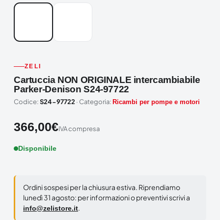
ZELI
Cartuccia NON ORIGINALE intercambiabile
Parker-Denison S24-97722
Codice:
S24-97722
· Categoria:
Ricambi per pompe e motori
366,00
€
IVA compresa
Disponibile
Ordini sospesi per la chiusura estiva. Riprendiamo
lunedì 31 agosto: per informazioni o preventivi scrivi a
.
info@zelistore.it