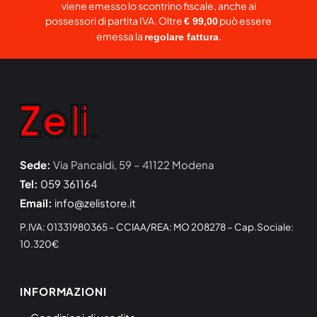
viene emesso lo scontrino fiscale, anche ai
possessori di partita IVA. Oltre
può essere
€ 99,00
emessa la
.
regolare fattura
Sede:
Via Pancaldi, 59 – 41122 Modena
Tel:
059 361164
Email:
info@zelistore.it
P.IVA: 01331980365 – CCIAA/REA: MO 208278 – Cap.Sociale:
10.320€
INFORMAZIONI