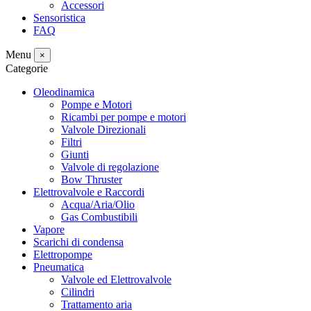
Accessori
Sensoristica
FAQ
Menu
×
Categorie
Oleodinamica
Pompe e Motori
Ricambi per pompe e motori
Valvole Direzionali
Filtri
Giunti
Valvole di regolazione
Bow Thruster
Elettrovalvole e Raccordi
Acqua/Aria/Olio
Gas Combustibili
Vapore
Scarichi di condensa
Elettropompe
Pneumatica
Valvole ed Elettrovalvole
Cilindri
Trattamento aria