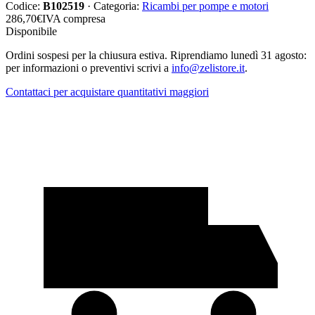
Codice:
B102519
· Categoria:
Ricambi per pompe e motori
286,70
€
IVA compresa
Disponibile
Ordini sospesi per la chiusura estiva. Riprendiamo lunedì 31 agosto:
per informazioni o preventivi scrivi a
info@zelistore.it
.
Contattaci per acquistare quantitativi maggiori