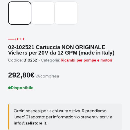
ZELI
02-102521 Cartuccia NON ORIGINALE
Vickers per 20V da 12 GPM (made in Italy)
Codice:
B102521
· Categoria:
Ricambi per pompe e motori
292,80
€
IVA compresa
Disponibile
Ordini sospesi per la chiusura estiva. Riprendiamo
lunedì 31 agosto: per informazioni o preventivi scrivi a
.
info@zelistore.it