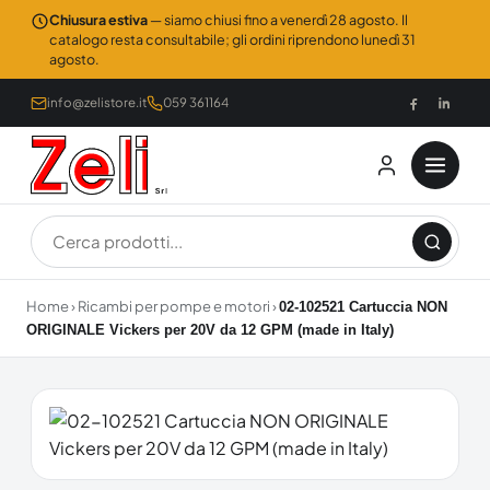
Chiusura estiva
— siamo chiusi fino a venerdì 28 agosto. Il
catalogo resta consultabile; gli ordini riprendono lunedì 31
agosto.
info@zelistore.it
059 361164
Home
›
Ricambi per pompe e motori
›
02-102521 Cartuccia NON
ORIGINALE Vickers per 20V da 12 GPM (made in Italy)