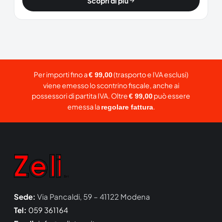
Scopri di più
Per importi fino a
(trasporto e IVA esclusi)
€ 99,00
viene emesso lo scontrino fiscale, anche ai
possessori di partita IVA. Oltre
può essere
€ 99,00
emessa la
.
regolare fattura
Sede:
Via Pancaldi, 59 – 41122 Modena
Tel:
059 361164