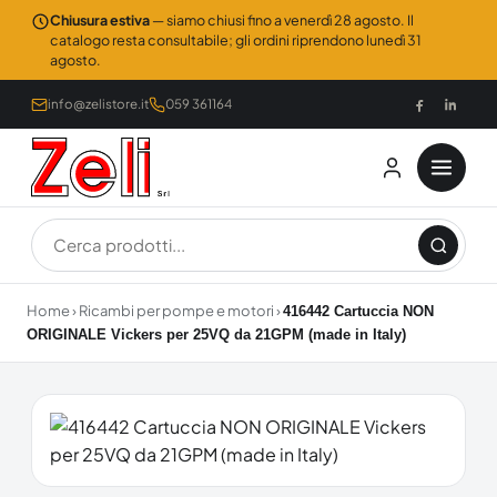
Chiusura estiva
— siamo chiusi fino a venerdì 28 agosto. Il
catalogo resta consultabile; gli ordini riprendono lunedì 31
agosto.
info@zelistore.it
059 361164
Home
›
Ricambi per pompe e motori
›
416442 Cartuccia NON
ORIGINALE Vickers per 25VQ da 21GPM (made in Italy)