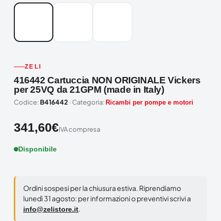
ZELI
416442 Cartuccia NON ORIGINALE Vickers
per 25VQ da 21GPM (made in Italy)
Codice:
B416442
· Categoria:
Ricambi per pompe e motori
341,60
€
IVA compresa
Disponibile
Ordini sospesi per la chiusura estiva. Riprendiamo
lunedì 31 agosto: per informazioni o preventivi scrivi a
.
info@zelistore.it