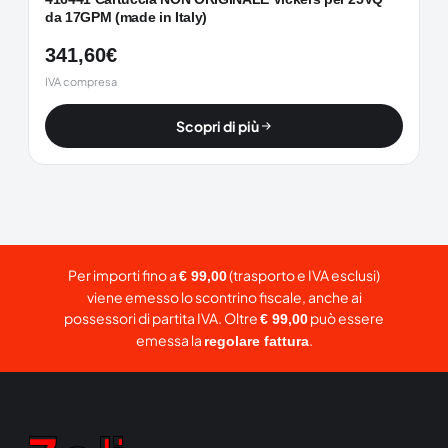
da 17GPM (made in Italy)
341,60
€
IVA compresa
Scopri di più
Per importi fino a
(trasporto e IVA esclusi)
€ 99,00
viene emesso lo scontrino fiscale, anche ai
possessori di partita IVA. Oltre
può essere
€ 99,00
emessa la
.
regolare fattura