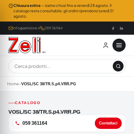
Chiusura estiva
— siamo chiusi fino a venerdì 28 agosto. Il
catalogo resta consultabile; gli ordini riprendono lunedì 31
agosto.
info@zelistore.it
059 361164
Home
›
VOSL/SC 38/TR.S.p4.VRR.PG
CATALOGO
VOSL/SC 38/TR.S.p4.VRR.PG
059 361164
Contattaci