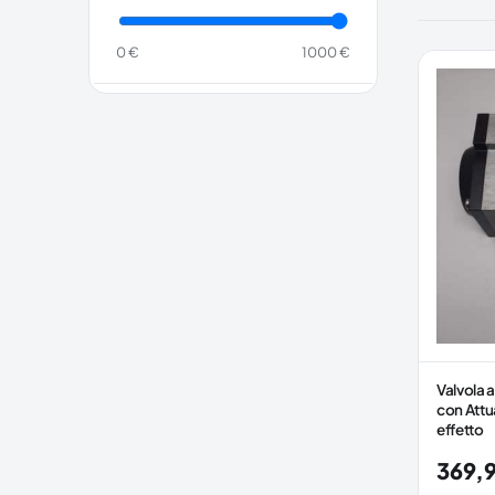
0 €
1000 €
Valvola a
con Attu
effetto
369,