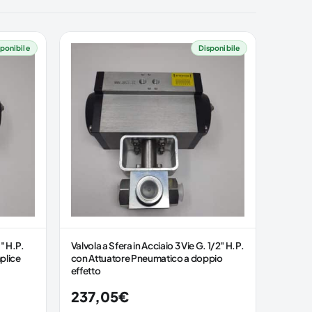
ponibile
Disponibile
1" H.P.
Valvola a Sfera in Acciaio 3 Vie G. 1/2" H.P.
plice
con Attuatore Pneumatico a doppio
effetto
237,05
€