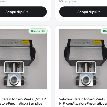
resa
IVA compresa
Scopri di più
Scopri di più
Disponibile
Dis
 Sfera in Acciaio 3 Vie G. 1/2" H.P.
Valvola a Sfera in Acciaio 3 Vie G.
atore Pneumatico a Semplice
H.P. con Attuatore Pneumatico 