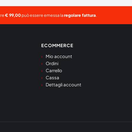
tre
€ 99,00
può essere emessa la
regolare fattura
.
ECOMMERCE
Mio account
Ordini
Carrello
Cassa
Dettagli account