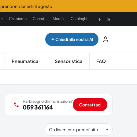
 riprendono lunedì 31 agosto.
me
Chi siamo
Contatti
Marchi
Cataloghi
Chiedi alla nostra AI
Pneumatica
Sensoristica
FAQ
Hai bisogno di informazioni?
Contattaci
059 361164