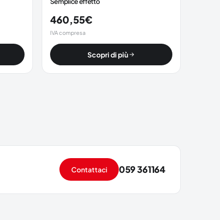
Semplice effetto
460,55
€
IVA compresa
Scopri di più
059 361164
Contattaci