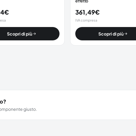
effetto
94
€
361,49
€
resa
IVA compresa
Scopri di più
Scopri di più
vo?
l componente giusto.