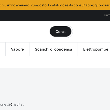
hiusi fino a venerdì 28 agosto. Il catalogo resta consultabile; gli ordini
Ho
Cerca
Vapore
Scarichi di condensa
Elettropompe
ione di
6
risultati