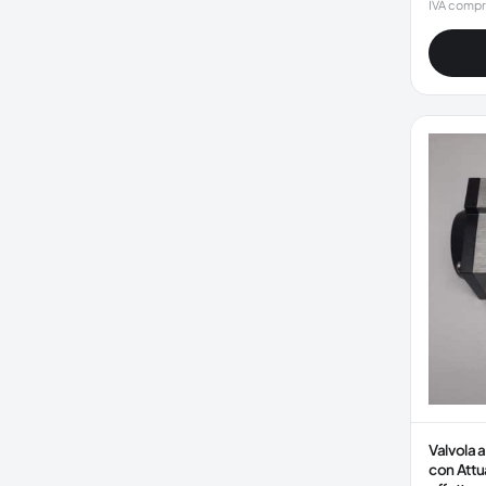
IVA comp
Valvola a
con Attu