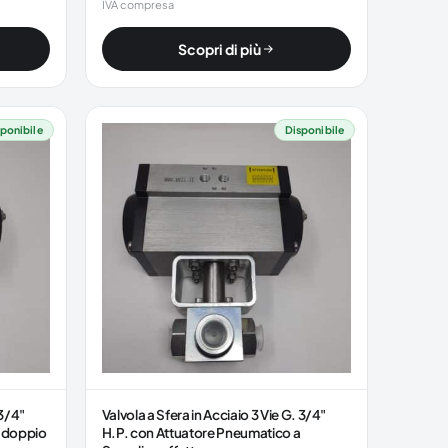
IVA compresa
Scopri di più
ponibile
Disponibile
 3/4"
Valvola a Sfera in Acciaio 3 Vie G. 3/4"
a doppio
H.P. con Attuatore Pneumatico a