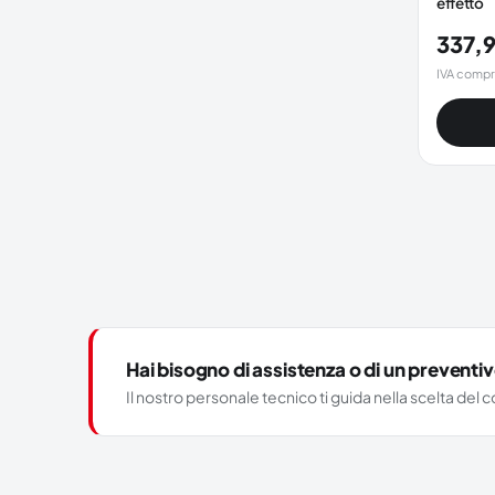
effetto
337,
IVA comp
Hai bisogno di assistenza o di un preventi
Il nostro personale tecnico ti guida nella scelta de