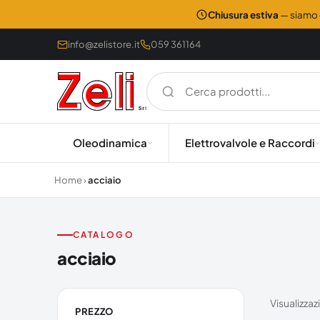
Chiusura estiva
— siamo c
info@zelistore.it
059 361164
Oleodinamica
Elettrovalvole e Raccordi
Home
›
acciaio
CATALOGO
acciaio
Visualizzaz
PREZZO