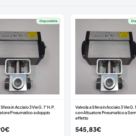
Disponibile
Dis
 Sfera in Acciaio 3 Vie G. 1" H.P.
Valvola a Sfera in Acciaio 3 Vie G. 
atore Pneumatico a doppio
con Attuatore Pneumatico a Sem
effetto
90
€
545,83
€