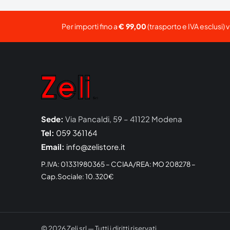
Per importi fino a
€ 99,00
(trasporto e IVA esclusi) 
Sede:
Via Pancaldi, 59 – 41122 Modena
Tel:
059 361164
Email:
info@zelistore.it
P.IVA: 01331980365 – CCIAA/REA: MO 208278 –
Cap.Sociale: 10.320€
© 2026 Zeli srl — Tutti i diritti riservati