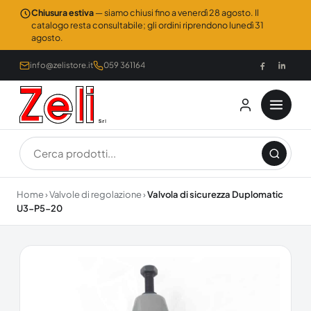
Chiusura estiva
— siamo chiusi fino a venerdì 28 agosto. Il
catalogo resta consultabile; gli ordini riprendono lunedì 31
agosto.
info@zelistore.it
059 361164
Home
›
Valvole di regolazione
›
Valvola di sicurezza Duplomatic
U3-P5-20