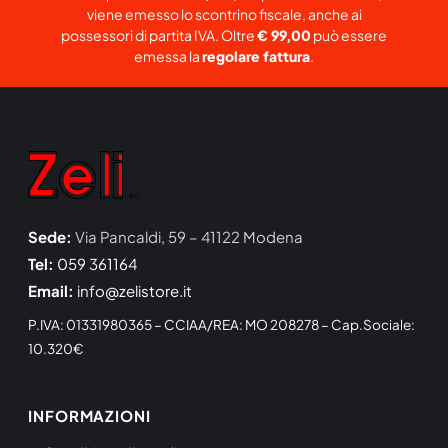
viene emesso lo scontrino fiscale, anche ai
possessori di partita IVA. Oltre
€ 99,00
può essere
emessa la
regolare fattura
.
Sede:
Via Pancaldi, 59 – 41122 Modena
Tel:
059 361164
Email:
info@zelistore.it
P.IVA: 01331980365 – CCIAA/REA: MO 208278 – Cap.Sociale:
10.320€
INFORMAZIONI