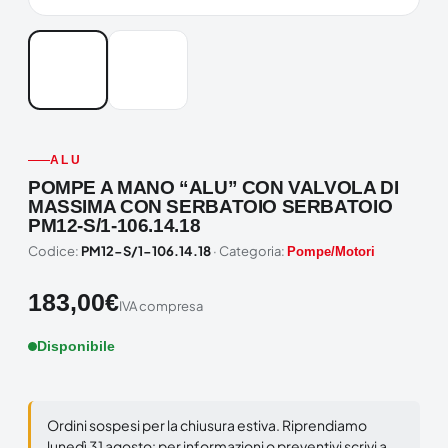
ALU
POMPE A MANO “ALU” CON VALVOLA DI
MASSIMA CON SERBATOIO SERBATOIO
PM12-S/1-106.14.18
Codice:
PM12-S/1-106.14.18
· Categoria:
Pompe/Motori
183,00
€
IVA compresa
Disponibile
Ordini sospesi per la chiusura estiva. Riprendiamo
lunedì 31 agosto: per informazioni o preventivi scrivi a