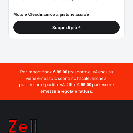
Motore Oleodinamico a pistone assiale
Scopri di più
Per importi fino a
(trasporto e IVA esclusi)
€ 99,00
viene emesso lo scontrino fiscale, anche ai
possessori di partita IVA. Oltre
può essere
€ 99,00
emessa la
.
regolare fattura