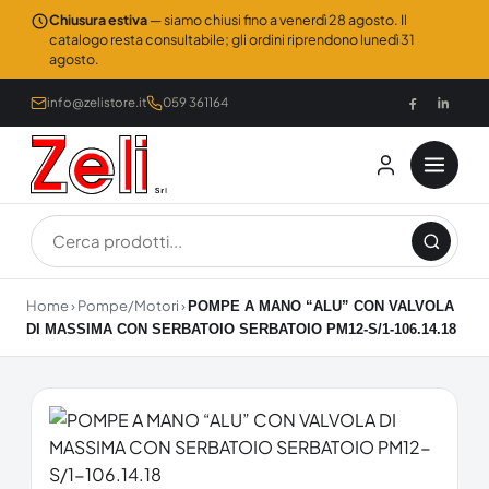
Chiusura estiva
— siamo chiusi fino a venerdì 28 agosto. Il
catalogo resta consultabile; gli ordini riprendono lunedì 31
agosto.
info@zelistore.it
059 361164
Home
›
Pompe/Motori
›
POMPE A MANO “ALU” CON VALVOLA
DI MASSIMA CON SERBATOIO SERBATOIO PM12-S/1-106.14.18