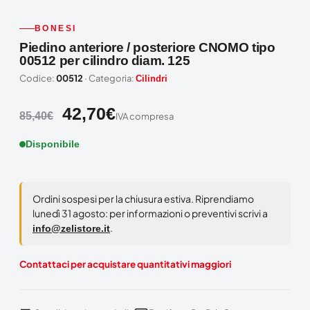
BONESI
Piedino anteriore / posteriore CNOMO tipo
00512 per cilindro diam. 125
Codice:
00512
· Categoria:
Cilindri
42,70
€
85,40
€
IVA compresa
Disponibile
Ordini sospesi per la chiusura estiva. Riprendiamo
lunedì 31 agosto: per informazioni o preventivi scrivi a
.
info@zelistore.it
Contattaci per acquistare quantitativi maggiori