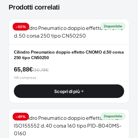
Prodotti correlati
Disponibile
-50%
Cilindro Pneumatico doppio effetto CNOMO d.50 corsa
250 tipo CN50250
65,88
€
130,78
€
IVA compresa
Scopri di più
Disponibile
-49%