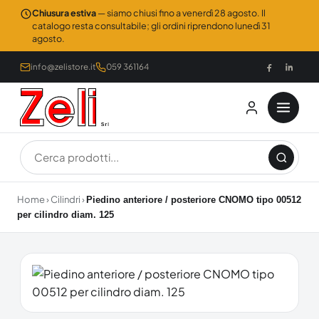
Chiusura estiva
— siamo chiusi fino a venerdì 28 agosto. Il
catalogo resta consultabile; gli ordini riprendono lunedì 31
agosto.
info@zelistore.it
059 361164
Home
›
Cilindri
›
Piedino anteriore / posteriore CNOMO tipo 00512
per cilindro diam. 125