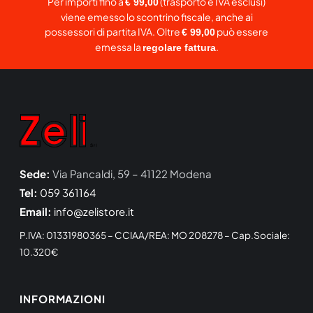
Per importi fino a
(trasporto e IVA esclusi)
€ 99,00
viene emesso lo scontrino fiscale, anche ai
possessori di partita IVA. Oltre
può essere
€ 99,00
emessa la
.
regolare fattura
Sede:
Via Pancaldi, 59 – 41122 Modena
Tel:
059 361164
Email:
info@zelistore.it
P.IVA: 01331980365 – CCIAA/REA: MO 208278 – Cap.Sociale:
10.320€
INFORMAZIONI