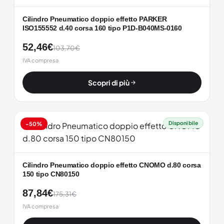
Cilindro Pneumatico doppio effetto PARKER
ISO155552 d.40 corsa 160 tipo P1D-B040MS-0160
52,46
€
103,70
€
IVA compresa
Scopri di più
Disponibile
-50%
Cilindro Pneumatico doppio effetto CNOMO d.80 corsa
150 tipo CN80150
87,84
€
175,31
€
IVA compresa