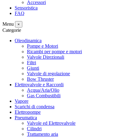
Accessori
Sensoristica
FAQ
Menu
×
Categorie
Oleodinamica
Pompe e Motori
Ricambi per pompe e motori
Valvole Direzionali
Filtri
Giunti
Valvole di regolazione
Bow Thruster
Elettrovalvole e Raccordi
Acqua/Aria/Olio
Gas Combustibili
Vapore
Scarichi di condensa
Elettropompe
Pneumatica
Valvole ed Elettrovalvole
Cilindri
Trattamento aria