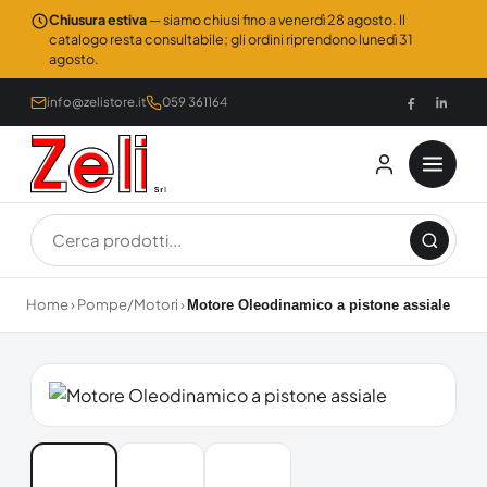
Chiusura estiva
— siamo chiusi fino a venerdì 28 agosto. Il
catalogo resta consultabile; gli ordini riprendono lunedì 31
agosto.
info@zelistore.it
059 361164
Home
›
Pompe/Motori
›
Motore Oleodinamico a pistone assiale