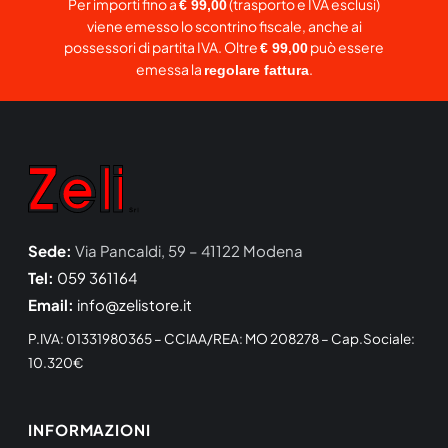
Per importi fino a
(trasporto e IVA esclusi)
€ 99,00
viene emesso lo scontrino fiscale, anche ai
possessori di partita IVA. Oltre
può essere
€ 99,00
emessa la
.
regolare fattura
Sede:
Via Pancaldi, 59 – 41122 Modena
Tel:
059 361164
Email:
info@zelistore.it
P.IVA: 01331980365 – CCIAA/REA: MO 208278 – Cap.Sociale:
10.320€
INFORMAZIONI