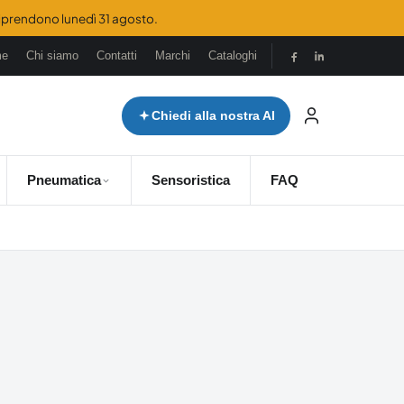
 riprendono lunedì 31 agosto.
me
Chi siamo
Contatti
Marchi
Cataloghi
Chiedi alla nostra AI
Pneumatica
Sensoristica
FAQ