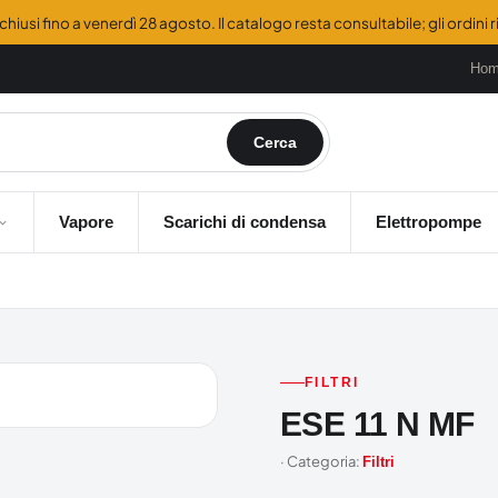
hiusi fino a venerdì 28 agosto. Il catalogo resta consultabile; gli ordini
Ho
Cerca
Vapore
Scarichi di condensa
Elettropompe
FILTRI
ESE 11 N MF
· Categoria:
Filtri