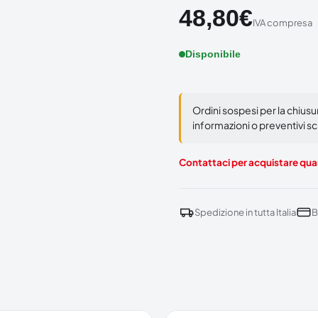
48,80
€
IVA compresa
Disponibile
Ordini sospesi per la chius
informazioni o preventivi scr
Contattaci per acquistare quan
Spedizione in tutta Italia
B