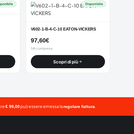
sponibile
Disponibile
V602-1-B-4-C-10 EATON-VICKERS
97,60
€
IVA compresa
Scopri di più
tre
può essere emessa la
.
€ 99,00
regolare fattura