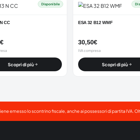
Disponibile
Di
 N CC
ESA 32 B12 WMF
€
30,50
€
resa
IVA compresa
Scopri di più
Scopri di più
viene emesso lo scontrino fiscale, anche ai possessori di partita IVA. Ol