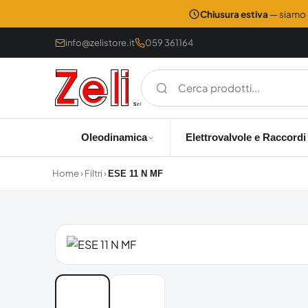
Chiusura estiva
— siamo c
info@zelistore.it
059 361164
Oleodinamica
Elettrovalvole e Raccordi
Home
›
Filtri
›
ESE 11 N MF