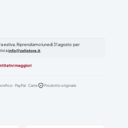
ura estiva. Riprendiamo lunedì 31 agosto: per
ivi a
.
info@zelistore.it
titativi maggiori
onifico · PayPal · Carte
Prodotto originale