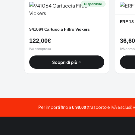
Disponibile
ERF 13
941064 Cartuccia Filtro Vickers
122,00
€
36,60
IVA compresa
IVA comp
Scopri di più
Per importi fino a
(trasporto e IVA esclusi) 
€ 99,00