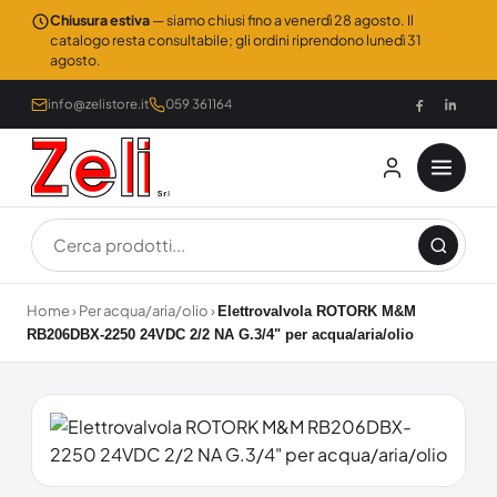
Chiusura estiva
— siamo chiusi fino a venerdì 28 agosto. Il
catalogo resta consultabile; gli ordini riprendono lunedì 31
agosto.
info@zelistore.it
059 361164
Home
›
Per acqua/aria/olio
›
Elettrovalvola ROTORK M&M
RB206DBX-2250 24VDC 2/2 NA G.3/4" per acqua/aria/olio