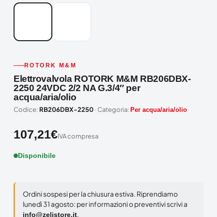
ROTORK M&M
Elettrovalvola ROTORK M&M RB206DBX-
2250 24VDC 2/2 NA G.3/4″ per
acqua/aria/olio
Codice:
RB206DBX-2250
· Categoria:
Per acqua/aria/olio
107,21
€
IVA compresa
Disponibile
Ordini sospesi per la chiusura estiva. Riprendiamo
lunedì 31 agosto: per informazioni o preventivi scrivi a
.
info@zelistore.it