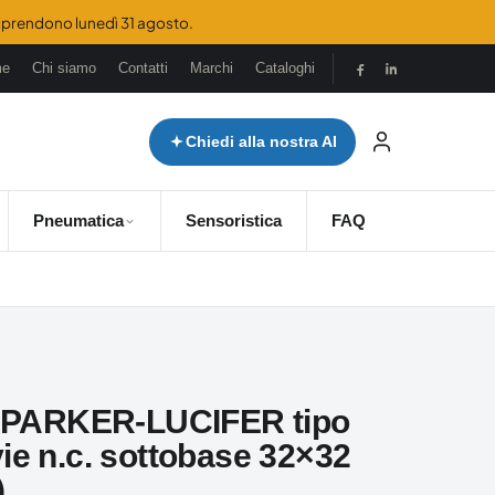
 riprendono lunedì 31 agosto.
me
Chi siamo
Contatti
Marchi
Cataloghi
Chiedi alla nostra AI
Pneumatica
Sensoristica
FAQ
a PARKER-LUCIFER tipo
ie n.c. sottobase 32×32
)