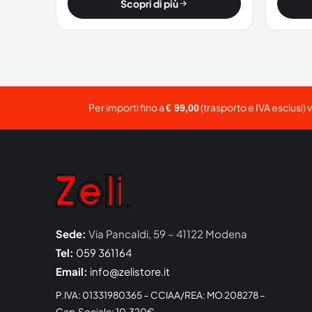
Scopri di più
Per importi fino a
(trasporto e IVA esclusi) 
€ 99,00
Sede:
Via Pancaldi, 59 – 41122 Modena
Tel:
059 361164
Email:
info@zelistore.it
P.IVA: 01331980365 – CCIAA/REA: MO 208278 –
Cap.Sociale: 10.320€