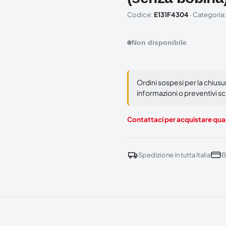
Codice:
E131F4304
· Categoria
Non disponibile
Ordini sospesi per la chius
informazioni o preventivi scr
Contattaci per acquistare quan
Spedizione in tutta Italia
B