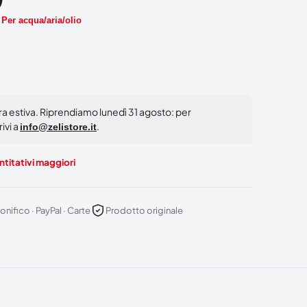
:
Per acqua/aria/olio
ura estiva. Riprendiamo lunedì 31 agosto: per
ivi a
.
info@zelistore.it
titativi maggiori
onifico · PayPal · Carte
Prodotto originale