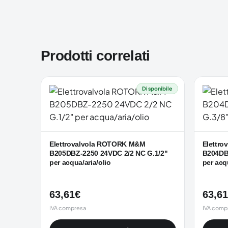
Prodotti correlati
Disponibile
Elettrovalvola ROTORK M&M
Elettr
B205DBZ-2250 24VDC 2/2 NC G.1/2"
B204DB
per acqua/aria/olio
per acq
63,61
€
63,61
IVA compresa
IVA comp