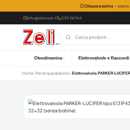
Chiusura estiva
— siamo c
info@zelistore.it
059 361164
Oleodinamica
Elettrovalvole e Raccordi
Home
›
Per acqua/aria/olio
›
Elettrovalvola PARKER-LUCIFER 