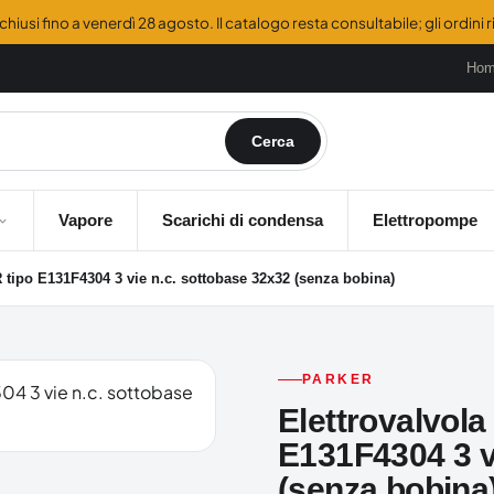
hiusi fino a venerdì 28 agosto. Il catalogo resta consultabile; gli ordini
Ho
Cerca
Vapore
Scarichi di condensa
Elettropompe
tipo E131F4304 3 vie n.c. sottobase 32x32 (senza bobina)
PARKER
Elettrovalvol
E131F4304 3 v
(senza bobina