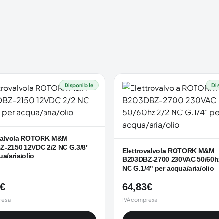
Disponibile
Di
ovalvola ROTORK M&M
Z-2150 12VDC 2/2 NC G.3/8"
Elettrovalvola ROTORK M&M
ua/aria/olio
B203DBZ-2700 230VAC 50/60hz
NC G.1/4" per acqua/aria/olio
€
64,83
€
resa
IVA compresa