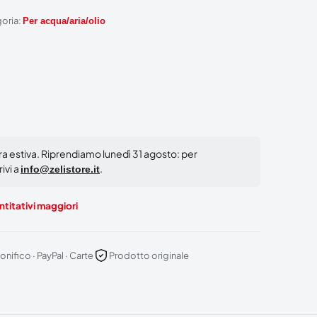
goria:
Per acqua/aria/olio
ura estiva. Riprendiamo lunedì 31 agosto: per
ivi a
.
info@zelistore.it
titativi maggiori
onifico · PayPal · Carte
Prodotto originale