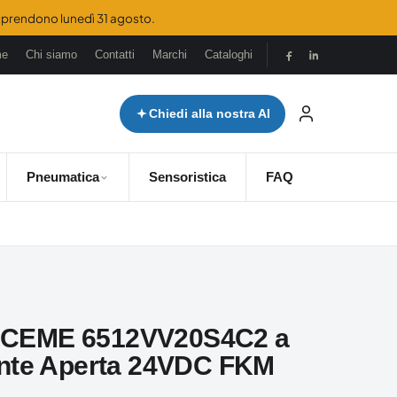
 riprendono lunedì 31 agosto.
me
Chi siamo
Contatti
Marchi
Cataloghi
Chiedi alla nostra AI
Pneumatica
Sensoristica
FAQ
la CEME 6512VV20S4C2 a
nte Aperta 24VDC FKM