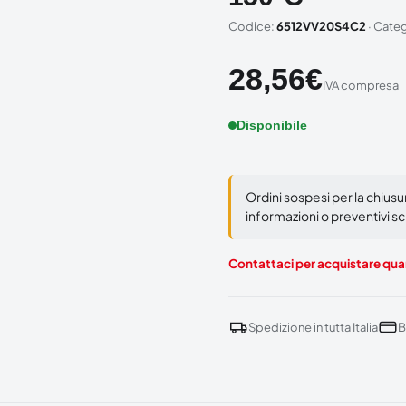
Codice:
6512VV20S4C2
· Cate
28,56
€
IVA compresa
Disponibile
Ordini sospesi per la chius
informazioni o preventivi scr
Contattaci per acquistare quan
Spedizione in tutta Italia
B