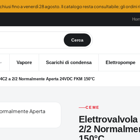
hiusi fino a venerdì 28 agosto. Il catalogo resta consultabile; gli ordini
Ho
Cerca
Vapore
Scarichi di condensa
Elettropompe
4C2 a 2/2 Normalmente Aperta 24VDC FKM 150°C
CEME
Elettrovalvo
2/2 Normalme
150°C