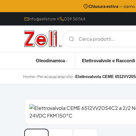
Chiusura estiva
— siamo c
info@zelistore.it
059 361164
Oleodinamica
Elettrovalvole e Raccordi
Home
›
Per acqua/aria/olio
›
Elettrovalvola CEME 6512VV20S