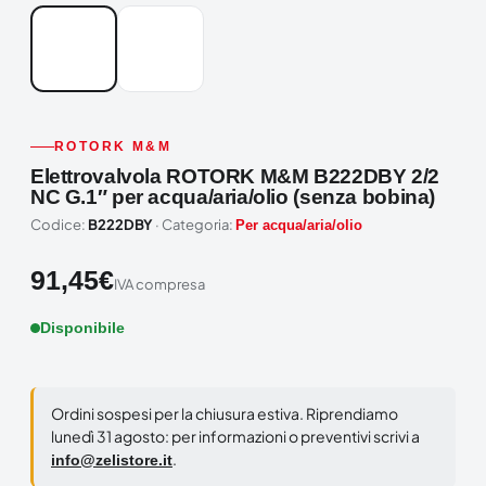
ROTORK M&M
Elettrovalvola ROTORK M&M B222DBY 2/2
NC G.1″ per acqua/aria/olio (senza bobina)
Codice:
B222DBY
· Categoria:
Per acqua/aria/olio
91,45
€
IVA compresa
Disponibile
Ordini sospesi per la chiusura estiva. Riprendiamo
lunedì 31 agosto: per informazioni o preventivi scrivi a
.
info@zelistore.it