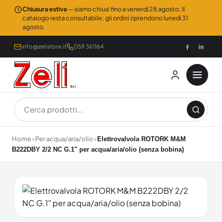
Chiusura estiva
— siamo chiusi fino a venerdì 28 agosto. Il
catalogo resta consultabile; gli ordini riprendono lunedì 31
agosto.
info@zelistore.it
059 361164
Home
›
Per acqua/aria/olio
›
Elettrovalvola ROTORK M&M
B222DBY 2/2 NC G.1" per acqua/aria/olio (senza bobina)