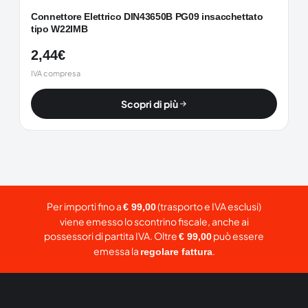
Connettore Elettrico DIN43650B PG09 insacchettato
tipo W22IMB
2,44
€
IVA compresa
Scopri di più
Per importi fino a
(trasporto e IVA esclusi)
€ 99,00
viene emesso lo scontrino fiscale, anche ai
possessori di partita IVA. Oltre
può essere
€ 99,00
emessa la
.
regolare fattura