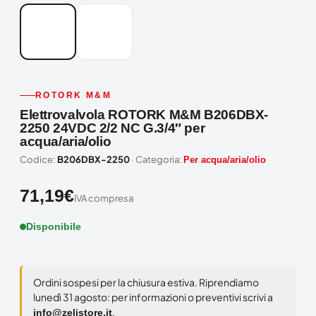
ROTORK M&M
Elettrovalvola ROTORK M&M B206DBX-
2250 24VDC 2/2 NC G.3/4″ per
acqua/aria/olio
Codice:
B206DBX-2250
· Categoria:
Per acqua/aria/olio
71,19
€
IVA compresa
Disponibile
Ordini sospesi per la chiusura estiva. Riprendiamo
lunedì 31 agosto: per informazioni o preventivi scrivi a
.
info@zelistore.it