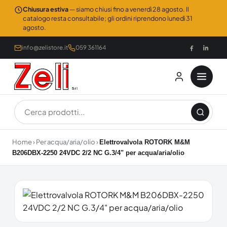
Chiusura estiva
— siamo chiusi fino a venerdì 28 agosto. Il
catalogo resta consultabile; gli ordini riprendono lunedì 31
agosto.
info@zelistore.it
059 361164
Home
›
Per acqua/aria/olio
›
Elettrovalvola ROTORK M&M
B206DBX-2250 24VDC 2/2 NC G.3/4" per acqua/aria/olio