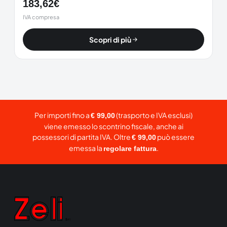
183,62
€
IVA compresa
Scopri di più
Per importi fino a
(trasporto e IVA esclusi)
€ 99,00
viene emesso lo scontrino fiscale, anche ai
possessori di partita IVA. Oltre
può essere
€ 99,00
emessa la
.
regolare fattura