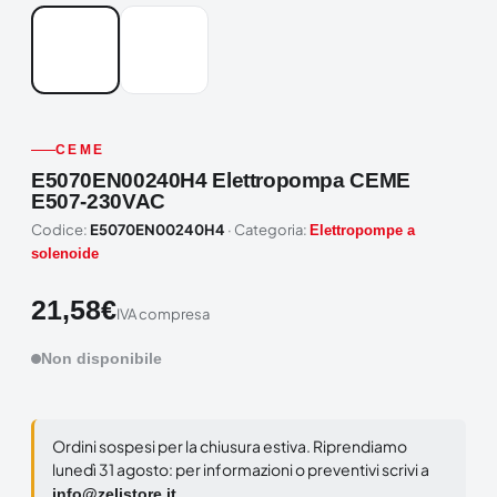
CEME
E5070EN00240H4 Elettropompa CEME
E507-230VAC
Codice:
E5070EN00240H4
· Categoria:
Elettropompe a
solenoide
21,58
€
IVA compresa
Non disponibile
Ordini sospesi per la chiusura estiva. Riprendiamo
lunedì 31 agosto: per informazioni o preventivi scrivi a
.
info@zelistore.it