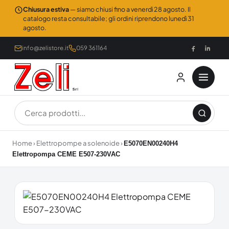
Chiusura estiva
— siamo chiusi fino a venerdì 28 agosto. Il
catalogo resta consultabile; gli ordini riprendono lunedì 31
agosto.
info@zelistore.it
059 361164
Home
›
Elettropompe a solenoide
›
E5070EN00240H4
Elettropompa CEME E507-230VAC