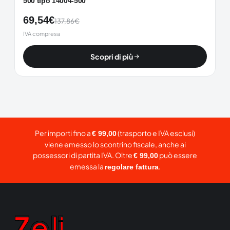
500 tipo 14004-500
69,54
€
137,86
€
IVA compresa
Scopri di più
Per importi fino a
(trasporto e IVA esclusi)
€ 99,00
viene emesso lo scontrino fiscale, anche ai
possessori di partita IVA. Oltre
può essere
€ 99,00
emessa la
.
regolare fattura