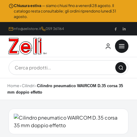
Chiusura estiva
— siamo chiusi fino a venerdì 28 agosto. Il
catalogo resta consultabile; gli ordini riprendono lunedì 31
agosto.
info@zelistore.it
059 361164
Home
›
Cilindri
›
Cilindro pneumatico WAIRCOM D.35 corsa 35
mm doppio effetto