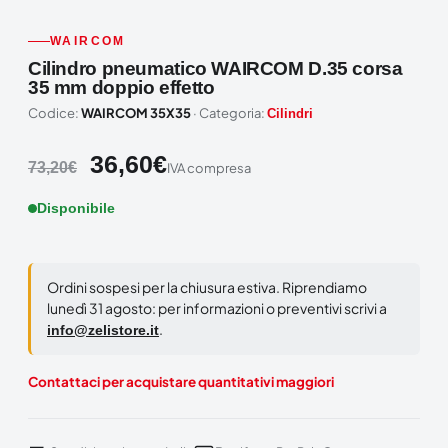
WAIRCOM
Cilindro pneumatico WAIRCOM D.35 corsa
35 mm doppio effetto
Codice:
WAIRCOM 35X35
· Categoria:
Cilindri
36,60
€
73,20
€
IVA compresa
Disponibile
Ordini sospesi per la chiusura estiva. Riprendiamo
lunedì 31 agosto: per informazioni o preventivi scrivi a
.
info@zelistore.it
Contattaci per acquistare quantitativi maggiori