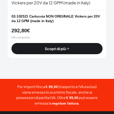
02-102521 Cartuccia NON ORIGINALE Vickers per 20V
da 12 GPM (made in Italy)
292,80
€
IVA compresa
Scopri di più
Per importi fino a
(trasporto e IVA esclusi)
€ 99,00
viene emesso lo scontrino fiscale, anche ai
possessori di partita IVA. Oltre
può essere
€ 99,00
emessa la
.
regolare fattura