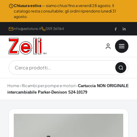
Chiusura estiva
— siamo chiusi fino a venerdì 28 agosto. Il
catalogo resta consultabile; gli ordini riprendono lunedì 31
agosto.
info@zelistore.it
059 361164
Home
›
Ricambi per pompe e motori
›
Cartuccia NON ORIGINALE
intercambiabile Parker-Denison S24-10179