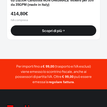
02-102554 Cartuccia NON ORIGINALE Vickers per 35V
da 35GPM (made in Italy)
414,80
€
IVA compresa
Scopri di più
Per importi fino a
(trasporto e IVA esclusi)
€ 99,00
viene emesso lo scontrino fiscale, anche ai
possessori di partita IVA. Oltre
può essere
€ 99,00
emessa la
.
regolare fattura