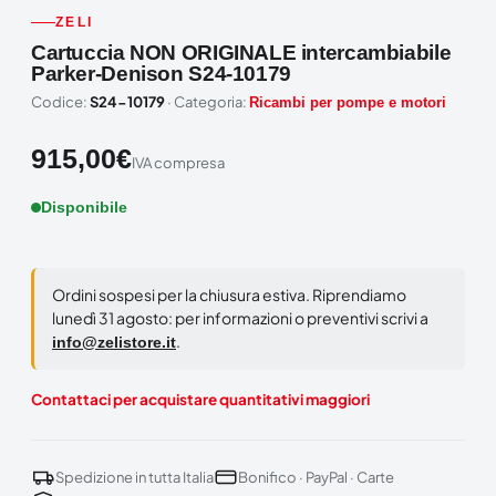
ZELI
Cartuccia NON ORIGINALE intercambiabile
Parker-Denison S24-10179
Codice:
S24-10179
· Categoria:
Ricambi per pompe e motori
915,00
€
IVA compresa
Disponibile
Ordini sospesi per la chiusura estiva. Riprendiamo
lunedì 31 agosto: per informazioni o preventivi scrivi a
.
info@zelistore.it
Contattaci per acquistare quantitativi maggiori
Spedizione in tutta Italia
Bonifico · PayPal · Carte