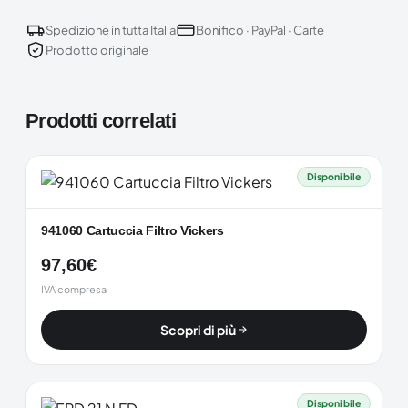
Spedizione in tutta Italia
Bonifico · PayPal · Carte
Prodotto originale
Prodotti correlati
Disponibile
941060 Cartuccia Filtro Vickers
97,60
€
IVA compresa
Scopri di più
Disponibile