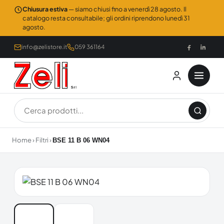
Chiusura estiva
— siamo chiusi fino a venerdì 28 agosto. Il
catalogo resta consultabile; gli ordini riprendono lunedì 31
agosto.
info@zelistore.it
059 361164
Home
›
Filtri
›
BSE 11 B 06 WN04