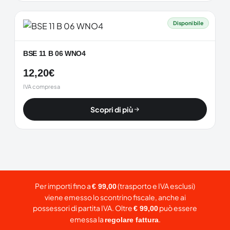
Disponibile
BSE 11 B 06 WNO4
12,20
€
IVA compresa
Scopri di più
Per importi fino a
(trasporto e IVA esclusi)
€ 99,00
viene emesso lo scontrino fiscale, anche ai
possessori di partita IVA. Oltre
può essere
€ 99,00
emessa la
.
regolare fattura