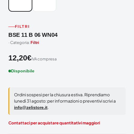
FILTRI
BSE 11 B 06 WN04
· Categoria:
Filtri
12,20
€
IVA compresa
Disponibile
Ordini sospesi per la chiusura estiva. Riprendiamo
lunedì 31 agosto: per informazioni o preventivi scrivi a
.
info@zelistore.it
Contattaci per acquistare quantitativi maggiori