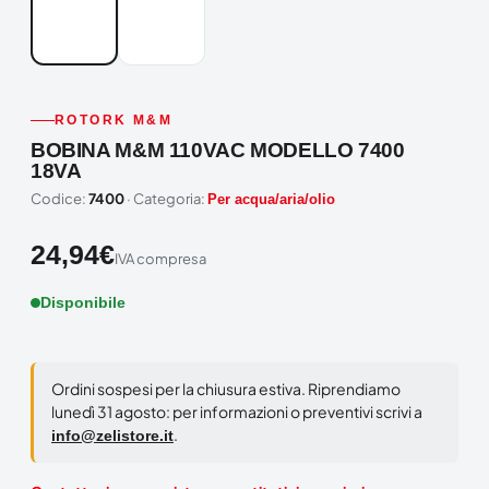
ROTORK M&M
BOBINA M&M 110VAC MODELLO 7400
18VA
Codice:
7400
· Categoria:
Per acqua/aria/olio
24,94
€
IVA compresa
Disponibile
Ordini sospesi per la chiusura estiva. Riprendiamo
lunedì 31 agosto: per informazioni o preventivi scrivi a
.
info@zelistore.it