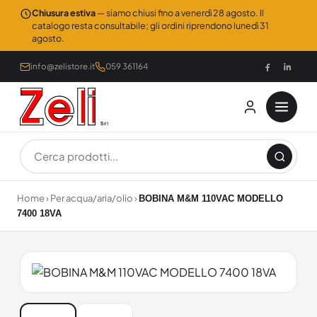
Chiusura estiva
— siamo chiusi fino a venerdì 28 agosto. Il
catalogo resta consultabile; gli ordini riprendono lunedì 31
agosto.
info@zelistore.it
059 361164
Home
›
Per acqua/aria/olio
›
BOBINA M&M 110VAC MODELLO
7400 18VA